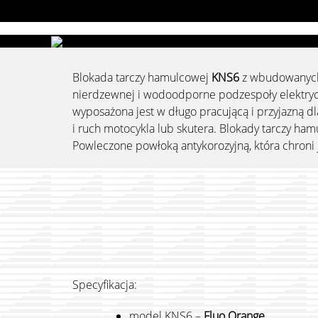
Przejdź
do
zawartości
Blokada tarczy hamulcowej
KNS6
z wbudowanych 
nierdzewnej i wodoodporne podzespoły elektryc
wyposażona jest w długo pracującą i przyjazną d
i ruch motocykla lub skutera. Blokady tarczy ha
Powleczone powłoką antykorozyjną, która chroni 
Specyfikacja:
model KNS6 –
Fluo Orange