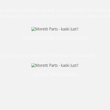
ość użytych materiałów i dbałość o każdy szczegół.
Oferujemy na
dezaktywacji, których podzespoły elektroniczne są całkowicie 
INNOWACYJNA TECHNOLOGIA
OVIX zdobyły europejski Certyfikat Bezpieczeństwa SRA
JAKOŚĆ WYKONANIA