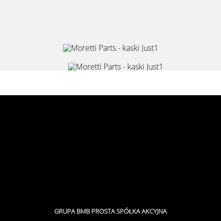
obile” hide_on_mobile=”small-visibility,medium-visibility,large
GRUPA BMB PROSTA SPÓŁKA AKCYJNA