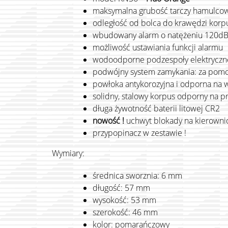
maksymalna grubość tarczy hamulco
odległość od bolca do krawędzi kor
wbudowany alarm o natężeniu 120d
możliwość ustawiania funkcji alarmu
wodoodporne podzespoły elektryczn
podwójny system zamykania: za pomoc
powłoka antykorozyjna i odporna na 
solidny, stalowy korpus odporny na pr
długa żywotność baterii litowej CR2
nowość !
uchwyt blokady na kierownic
przypopinacz w zestawie !
Wymiary:
średnica sworznia: 6 mm
długość: 57 mm
wysokość: 53 mm
szerokość: 46 mm
kolor: pomarańczowy