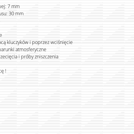
wej: 7 mm
pusu: 30 mm
B
e
ą kluczyków i poprzez wciśnięcie
warunki atmosferyczne
zecięcia i próby zniszczenia
ę !