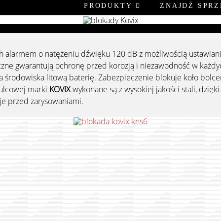
PRODUKTY
ZNAJDŹ SPR
alarmem o natężeniu dźwięku 120 dB z możliwością ustawiania
zne gwarantują ochronę przed korozją i niezawodność w każdy
la środowiska litową baterię. Zabezpieczenie blokuje koło bolc
mulcowej marki
KOVIX
wykonane są z wysokiej jakości stali, dzię
je przed zarysowaniami.