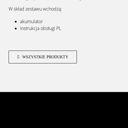
W skład zestawu wchodzą:
akumulator
instrukcja obsługi PL
WSZYSTKIE PRODUKTY
[fusion_widget_area name=”avada-custom-sidebar-
menufootermobile” hide_on_mobile=”small-
visibility,medium-visibility,large-visibility” /]