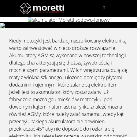
Przejdź
do
Toggle
Navigation
zawartości
PRODUKTY
Kiedy motocykl jest bardziej naszpikowany elektroniką
ZNAJDŹ SP
warto zainwestować w nieco droższe rozwiązanie.
Akumulatory AGM są wykonane w nowszej technologii
NEWSY
dlatego charakteryzują się dłuższą żywotnością i
WYSZUKAJ
mocniejszymi parametrami. W ich wnętrzu znajdują się
maty z włókna szklanego, ułożone pomiędzy płytami
dodatnimi i ujemnymi które zalane są elektrolitem.
Jeżeli jest to akumulator, który został zalany już
fabrycznie można go umieścić w motocyklu pod
dowolnym kątem, natomiast na rynku znaleźć można
również AGMy, które należy zalać samemu, wtedy kąt
przechyłu takiego akumulatora nie powinien
przekraczać 45° aby nie dopuścić do rozlania się
elektrolitu. Ich zaletą jest przede wszystkim odporność