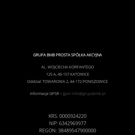
GRUPA BMB PROSTA SPÓŁKA AKCYJNA
AL. WOJCIECHA KORFANTEGO
125 A, 40-157 KATOWICE
Oddział: TOWAROWA 2, 44-172 PONISZOWI
CE
informacje GPSR –
gpsr-info@grupabmb.pl
KRS: 0000924220
NIP: 6342969977
REGON: 38489547900000