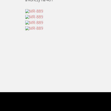
[fusion_widget_area name=”avada-custom-sidebar-menufoote
padding_left=”” hide_on_mobile=”small-visibility,medium-visibil