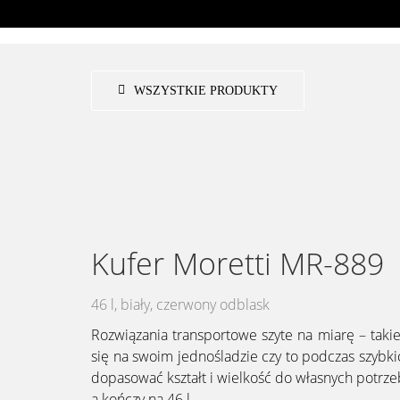
Przejdź
do
zawartości
WSZYSTKIE PRODUKTY
Kufer Moretti MR-889
46 l, biały, czerwony odblask
Rozwiązania transportowe szyte na miarę – tak
się na swoim jednośladzie czy to podczas szybk
dopasować kształt i wielkość do własnych potrz
a kończy na 46 l