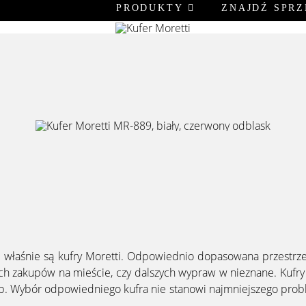
PRODUKTY
ZNAJDŹ SPR
ie właśnie są kufry Moretti. Odpowiednio dopasowana przest
ich zakupów na mieście, czy dalszych wypraw w nieznane. Kuf
eb. Wybór odpowiedniego kufra nie stanowi najmniejszego probl